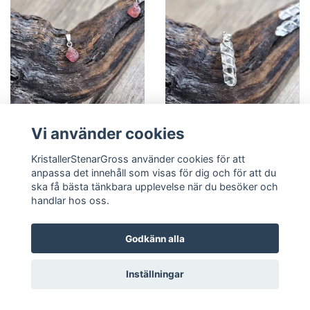
Vi använder cookies
Röd Spinell, 925 silver hänge
Bergkristall spiral,
KristallerStenarGross använder cookies för att
silverpläterat hänge
anpassa det innehåll som visas för dig och för att du
Logga in för pris
Logga in för pris
ska få bästa tänkbara upplevelse när du besöker och
handlar hos oss.
Läs mer
Läs mer
Godkänn alla
Inställningar