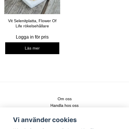
Vit Selenitplatta, Flower Of
Life rökelsehållare
Logga in för pris
Läs mer
Om oss
Handla hos oss
Kontakt
Vi använder cookies
Fraktstege
Leveranser & nya produkter