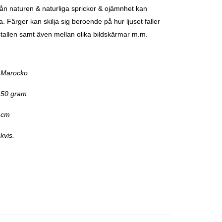
n naturen & naturliga sprickor & ojämnhet kan
 Färger kan skilja sig beroende på hur ljuset faller
stallen samt även mellan olika bildskärmar m.m.
 Marocko
-150 gram
 cm
kvis.