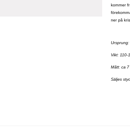
kommer frå
förekomma.
ner på kri
Ursprung:
Vikt: 110
Mått: ca 7
Säljes styc