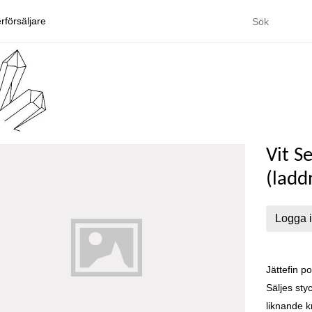
rförsäljare
Vit S
(ladd
Logga i
Jättefin po
Säljes sty
liknande kr