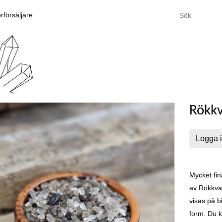
rförsäljare
Rökkv
Logga i
Mycket fin
av Rökkvar
visas på b
form. Du kö