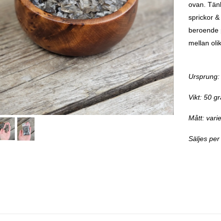
ovan. Tänk
sprickor &
beroende p
mellan oli
Ursprung: 
Vikt: 50 g
Mått: vari
Säljes per