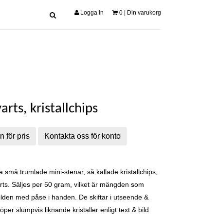
Logga in
0
| Din varukorg
arts, kristallchips
n för pris
Kontakta oss för konto
a små trumlade mini-stenar, så kallade kristallchips,
ts. Säljes per 50 gram, vilket är mängden som
ilden med påse i handen. De skiftar i utseende &
per slumpvis liknande kristaller enligt text & bild