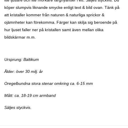
lite ljusare och lite mörkare färgnyanser i ett. Säljes styckvis. Du
köper slumpvis liknande smycke enligt text & bild ovan. Tänk på
att kristaller kommer från naturen & naturliga sprickor &
ojämnheter kan förekomma. Färger kan skilja sig beroende på
hur ljuset faller ner på kristallen samt även mellan olika
bildskärmar m.m.
Ursprung: Baltikum
Ålder: över 30 milj. år
Oregelbundna stora stenar omkring ca. 6-15 mm
Mått: ca. 18-19 cm armband
Säljes styckvis.