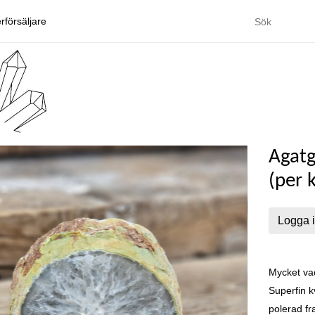
rförsäljare
Agatg
(per k
Logga i
Mycket vac
Superfin k
polerad fr