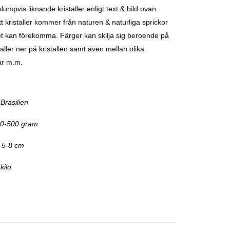
umpvis liknande kristaller enligt text & bild ovan.
t kristaller kommer från naturen & naturliga sprickor
t kan förekomma. Färger kan skilja sig beroende på
faller ner på kristallen samt även mellan olika
ar m.m.
Brasilien
200-500 gram
 5-8 cm
kilo.