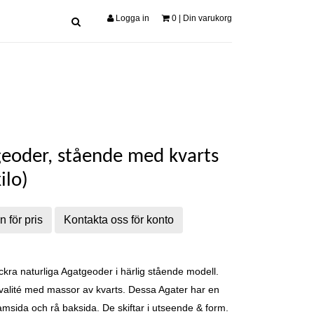
Logga in
0
| Din varukorg
eoder, stående med kvarts
ilo)
n för pris
Kontakta oss för konto
kra naturliga Agatgeoder i härlig stående modell.
valité med massor av kvarts. Dessa Agater har en
amsida och rå baksida. De skiftar i utseende & form.