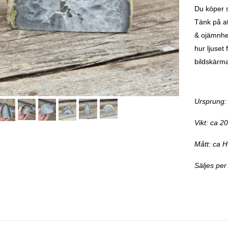
Du köper sl
Tänk på at
& ojämnhe
hur ljuset 
bildskärm
Ursprung: 
Vikt: ca 
Mått: ca H
Säljes per 