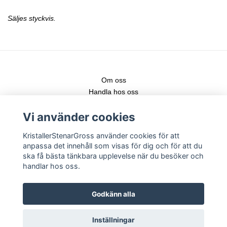
Säljes styckvis.
Om oss
Handla hos oss
Kontakt
Vi använder cookies
Fraktstege
Leveranser & nya produkter
KristallerStenarGross använder cookies för att
Köpvillkor
anpassa det innehåll som visas för dig och för att du
Registrera konto
ska få bästa tänkbara upplevelse när du besöker och
Logga in
handlar hos oss.
Följ gärna vår Instagram för senaste nytt!
Godkänn alla
Inställningar