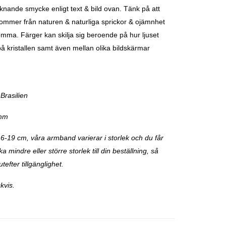
iknande smycke enligt text & bild ovan. Tänk på att
 kommer från naturen & naturliga sprickor & ojämnhet
mma. Färger kan skilja sig beroende på hur ljuset
 på kristallen samt även mellan olika bildskärmar
Brasilien
 mm
16-19 cm, våra armband varierar i storlek och du får
 mindre eller större storlek till din beställning, så
utefter tillgänglighet.
kvis.