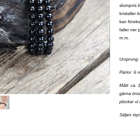
slumpvis l
kristaller
kan föreko
faller ner
m.m.
Ursprung: 
Pärlor: 6
Mått: ca. 
gärna önska
plockar vi 
Säljes styc