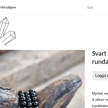
rförsäljare
Svart
runda
Logga i
Mycket vac
& stilren 
handleden 