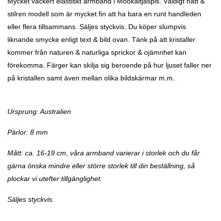
Mycket vackert elastiskt armband i Mookaitjaspis. Väldigt nätt &
stilren modell som är mycket fin att ha bara en runt handleden
eller flera tillsammans. Säljes styckvis. Du köper slumpvis
liknande smycke enligt text & bild ovan. Tänk på att kristaller
kommer från naturen & naturliga sprickor & ojämnhet kan
förekomma. Färger kan skilja sig beroende på hur ljuset faller ner
på kristallen samt även mellan olika bildskärmar m.m.
Ursprung: Australien
Pärlor: 8 mm
Mått: ca. 16-19 cm, våra armband varierar i storlek och du får
gärna önska mindre eller större storlek till din beställning, så
plockar vi utefter tillgänglighet.
Säljes styckvis.