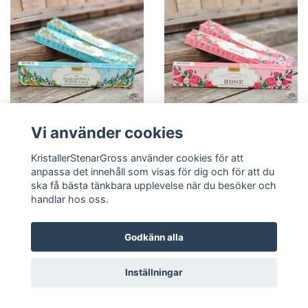
Vi använder cookies
Tulasi - Exclusive Palo Santo
Tulasi - Exclusive Rose,
KristallerStenarGross använder cookies för att
& White Sage, rökelsepinnar
rökelsepinnar
anpassa det innehåll som visas för dig och för att du
Logga in för pris
Logga in för pris
ska få bästa tänkbara upplevelse när du besöker och
handlar hos oss.
Läs mer
Läs mer
Godkänn alla
Inställningar