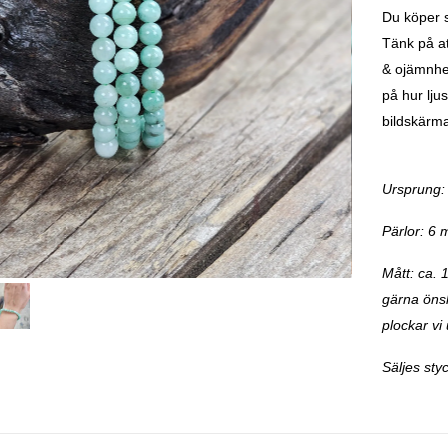
Du köper s
Tänk på at
& ojämnhe
på hur ljus
bildskärm
Ursprung: 
Pärlor: 6
Mått: ca. 
gärna önska
plockar vi 
Säljes styc