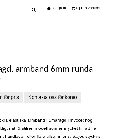
Logga in
0
| Din varukorg
agd, armband 6mm runda
r
n för pris
Kontakta oss för konto
ckra elastiska armband i Smaragd i mycket hög
ldigt nätt & stilren modell som är mycket fin att ha
nt handleden eller flera tillsammans. Säljes styckvis.