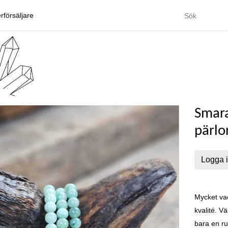
rförsäljare
Smar
pärlo
Logga i
Mycket va
kvalité. Vä
bara en ru