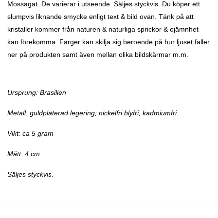
Mossagat. De varierar i utseende. Säljes styckvis. Du köper ett
slumpvis liknande smycke enligt text & bild ovan. Tänk på att
kristaller kommer från naturen & naturliga sprickor & ojämnhet
kan förekomma. Färger kan skilja sig beroende på hur ljuset faller
ner på produkten samt även mellan olika bildskärmar m.m.
Ursprung: Brasilien
Metall: guld
pläterad legering; nickelfri
b
lyfri, kadmiumfri.
Vikt: ca 5 gram
Mått: 4 cm
Säljes styckvis.