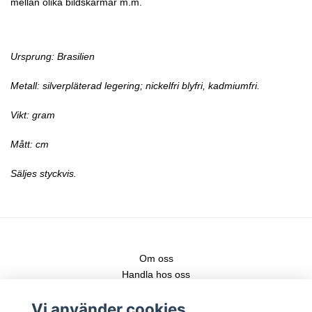
mellan olika bildskärmar m.m.
Ursprung: Brasilien
Metall:
silverpläterad legering; nickelfri
b
lyfri, kadmiumfri.
Vikt: gram
Mått: cm
Säljes styckvis.
Om oss
Handla hos oss
Kontakt
Vi använder cookies
Fraktstege