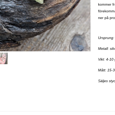
kommer frå
förekomma.
ner på pro
Ursprung: 
Metall:
sil
Vikt: 4-10
Mått: 15-
Säljes styc