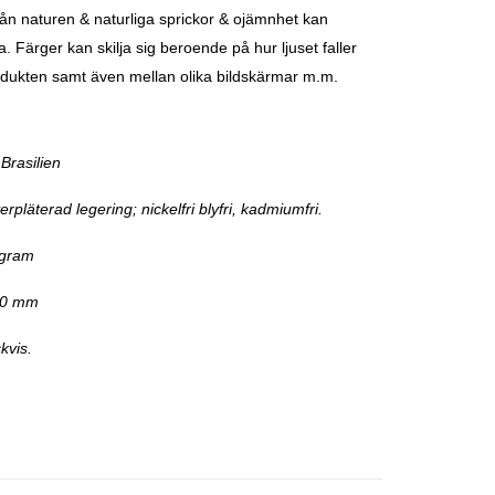
n naturen & naturliga sprickor & ojämnhet kan
 Färger kan skilja sig beroende på hur ljuset faller
dukten samt även mellan olika bildskärmar m.m.
Brasilien
verpläterad legering; nickelfri
b
lyfri, kadmiumfri.
 gram
30 mm
kvis.