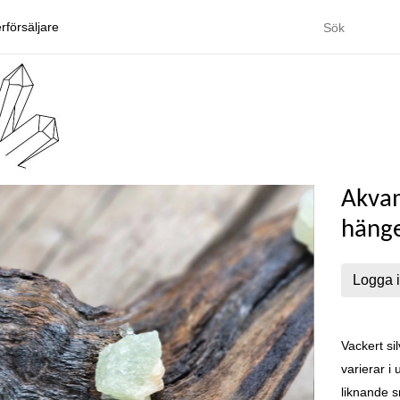
rförsäljare
Akvam
häng
Logga i
Vackert si
varierar i
liknande s