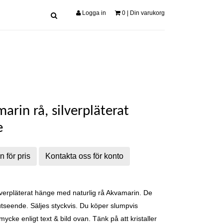
Logga in
0
| Din varukorg
arin rå, silverpläterat
e
n för pris
Kontakta oss för konto
lverpläterat hänge med naturlig rå Akvamarin. De
 utseende. Säljes styckvis. Du köper slumpvis
mycke enligt text & bild ovan. Tänk på att kristaller