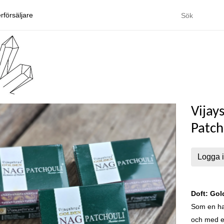
rförsäljare
Vijay
Patch
Logga i
Doft: Gol
Som en hav
och med e