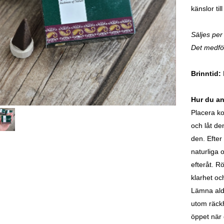
känslor til
Säljes per
Det medfölj
Brinntid:
B
Hur du a
Placera ko
och låt de
den. Efter 
naturliga 
efteråt. R
klarhet och
Lämna aldr
utom räckh
öppet när 