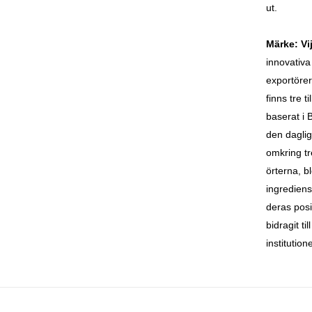
ut.
Märke: Vi
innovativa
exportörer
finns tre 
baserat i 
den dagli
omkring t
örterna, b
ingrediens
deras posi
bidragit ti
institutio