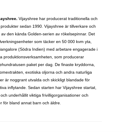
jayshree.
Vijayshree
har producerat traditionella och
 produkter sedan 1990. Vijayshree
är tillverkare och
 av den kända Golden-serien av rökelsepinnar. Det
tillverkningsenheter som täcker en 50 000 kvm yta,
Bangalore (Södra Indien) med arbetare engagerade i
ga produktionsverksamheten, som producerar
rehundratusen paket per dag.
De finaste kryddorna,
lomextrakten, exotiska oljorna och andra naturliga
er är noggrant utvalda och skickligt blandade för
tiva inflytande.
Sedan starten har Vijayshree startat,
ll och underhållit viktiga frivilligorganisationer och
ner för bland annat barn och äldre.