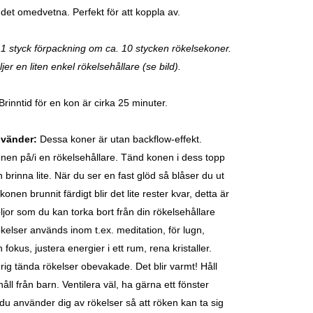
l det omedvetna. Perfekt för att koppla av.
 1 styck förpackning om ca. 10 stycken rökelsekoner.
er en liten enkel rökelsehållare (se bild).
rinntid för en kon är cirka 25 minuter.
nvänder:
Dessa koner är utan backflow-effekt.
nen på/i en rökelsehållare. Tänd konen i dess topp
n brinna lite. När du ser en fast glöd så blåser du ut
konen brunnit färdigt blir det lite rester kvar, detta är
oljor som du kan torka bort från din rökelsehållare
ökelser används inom t.ex. meditation, för lugn,
 fokus, justera energier i ett rum, rena kristaller.
ig tända rökelser obevakade. Det blir varmt! Håll
åll från barn. Ventilera väl, ha gärna ett fönster
du använder dig av rökelser så att röken kan ta sig