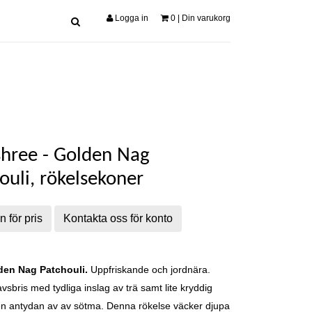
Logga in
0
| Din varukorg
shree - Golden Nag
ouli, rökelsekoner
n för pris
Kontakta oss för konto
den Nag Patchouli.
Uppfriskande och jordnära.
sbris med tydliga inslag av trä samt lite kryddig
n antydan av av sötma.
Denna rökelse väcker djupa