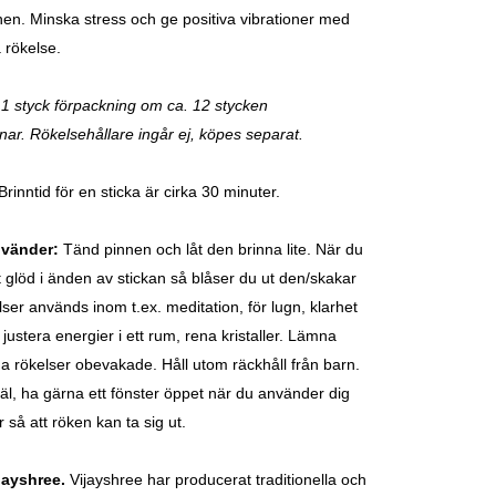
en. Minska stress och ge positiva vibrationer med
 rökelse.
 1 styck förpackning om ca. 12 stycken
nar. Rökelsehållare ingår ej, köpes separat.
Brinntid för en sticka är cirka 30 minuter.
nvänder:
Tänd pinnen och låt den brinna lite. När du
t glöd i änden av stickan så blåser du ut den/skakar
ser används inom t.ex. meditation, för lugn, klarhet
 justera energier i ett rum, rena kristaller. Lämna
da rökelser obevakade. Håll utom räckhåll från barn.
väl, ha gärna ett fönster öppet när du använder dig
 så att röken kan ta sig ut.
jayshree.
Vijayshree
har producerat traditionella och