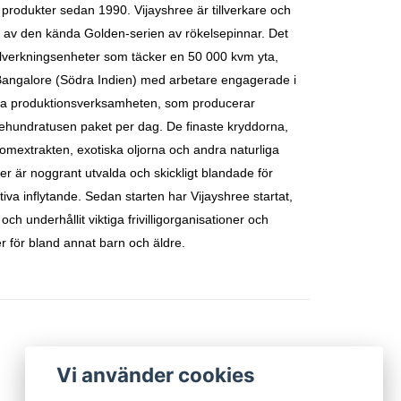
 produkter sedan 1990. Vijayshree
är tillverkare och
 av den kända Golden-serien av rökelsepinnar. Det
tillverkningsenheter som täcker en 50 000 kvm yta,
Bangalore (Södra Indien) med arbetare engagerade i
ga produktionsverksamheten, som producerar
rehundratusen paket per dag.
De finaste kryddorna,
lomextrakten, exotiska oljorna och andra naturliga
er är noggrant utvalda och skickligt blandade för
tiva inflytande.
Sedan starten har Vijayshree startat,
ll och underhållit viktiga frivilligorganisationer och
ner för bland annat barn och äldre.
Vi använder cookies