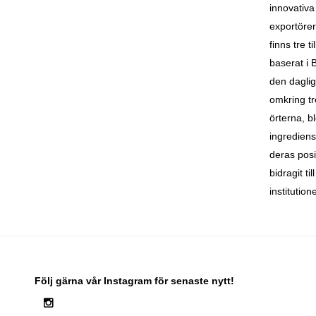
innovativa
exportörer
finns tre 
baserat i 
den dagli
omkring t
örterna, b
ingrediens
deras posi
bidragit ti
institutio
Följ gärna vår Instagram för senaste nytt!