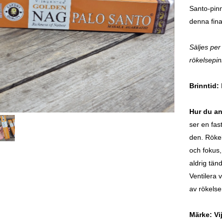
Santo-pinn
denna fina
Säljes per
rökelsepin
Brinntid:
Hur du a
ser en fas
den. Rökel
och fokus,
aldrig tän
Ventilera 
av rökelser
Märke: Vi