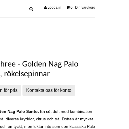
Logga in
0
| Din varukorg
shree - Golden Nag Palo
, rökelsepinnar
n för pris
Kontakta oss för konto
den Nag
Palo Santo.
En söt doft med kombination
rä, diverse kryddor, citrus och trä. Doften är mycket
och omtyckt, men luktar inte som den klassiska Palo