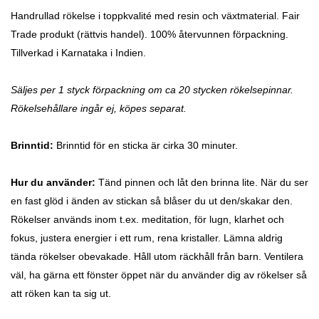
Handrullad rökelse i toppkvalité med resin och växtmaterial. Fair
Trade produkt (rättvis handel). 100% återvunnen förpackning.
Tillverkad i Karnataka i Indien.
Säljes per 1 styck förpackning om ca 20 stycken rökelsepinnar.
Rökelsehållare ingår ej, köpes separat.
Brinntid:
Brinntid för en sticka är cirka 30 minuter.
Hur du använder:
Tänd pinnen och låt den brinna lite. När du ser
en fast glöd i änden av stickan så blåser du ut den/skakar den.
Rökelser används inom t.ex. meditation, för lugn, klarhet och
fokus, justera energier i ett rum, rena kristaller. Lämna aldrig
tända rökelser obevakade. Håll utom räckhåll från barn. Ventilera
väl, ha gärna ett fönster öppet när du använder dig av rökelser så
att röken kan ta sig ut.