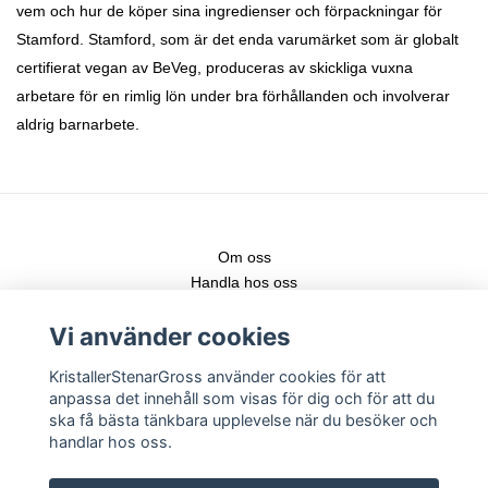
vem och hur de köper sina ingredienser och förpackningar för
Stamford. Stamford, som är det enda varumärket som är globalt
certifierat vegan av BeVeg, produceras av skickliga vuxna
arbetare för en rimlig lön under bra förhållanden och involverar
aldrig barnarbete.
Om oss
Handla hos oss
Kontakt
Vi använder cookies
Fraktstege
Leveranser & nya produkter
KristallerStenarGross använder cookies för att
Köpvillkor
anpassa det innehåll som visas för dig och för att du
Registrera konto
ska få bästa tänkbara upplevelse när du besöker och
Logga in
handlar hos oss.
Följ gärna vår Instagram för senaste nytt!