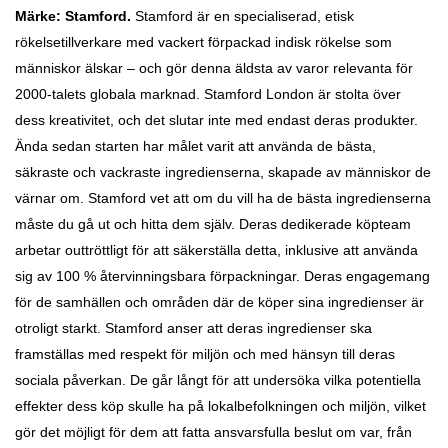
Märke: Stamford
.
Stamford är en specialiserad, etisk
rökelsetillverkare med vackert förpackad indisk rökelse som
människor älskar – och gör denna äldsta av varor relevanta för
2000-talets globala marknad. Stamford London är stolta över
dess kreativitet, och det slutar inte med endast deras produkter.
Ända sedan starten har målet varit att använda de bästa,
säkraste och vackraste ingredienserna, skapade av människor de
värnar om. Stamford vet att om du vill ha de bästa ingredienserna
måste du gå ut och hitta dem själv. Deras dedikerade köpteam
arbetar outtröttligt för att säkerställa detta, inklusive att använda
sig av 100 % återvinningsbara förpackningar. Deras engagemang
för de samhällen och områden där de köper sina ingredienser är
otroligt starkt. Stamford anser att deras ingredienser ska
framställas med respekt för miljön och med hänsyn till deras
sociala påverkan. De går långt för att undersöka vilka potentiella
effekter dess köp skulle ha på lokalbefolkningen och miljön, vilket
gör det möjligt för dem att fatta ansvarsfulla beslut om var, från