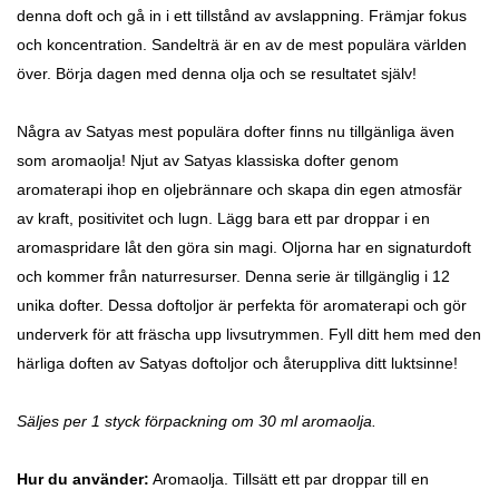
denna doft och gå in i ett tillstånd av avslappning. F
rämjar fokus
och koncentration. Sandelträ är en av de mest populära världen
över.
Börja dagen med denna olja och se resultatet själv!
Några av Satyas mest populära dofter finns nu tillgänliga även
som aromaolja! Njut av Satyas klassiska dofter genom
aromaterapi ihop en oljebrännare och skapa din egen atmosfär
av kraft, positivitet och lugn.
Lägg bara ett par droppar i en
aromaspridare låt den göra sin magi.
Oljorna har en signaturdoft
och kommer från naturresurser. Denna serie är tillgänglig i 12
unika dofter. Dessa doftoljor är perfekta för aromaterapi och gör
underverk för att fräscha upp livsutrymmen. Fyll ditt hem med den
härliga doften av Satyas doftoljor och återuppliva ditt luktsinne!
Säljes per 1 styck förpackning om 30 ml aromaolja.
Hur du använder:
Aromaolja. Tillsätt ett par droppar till en