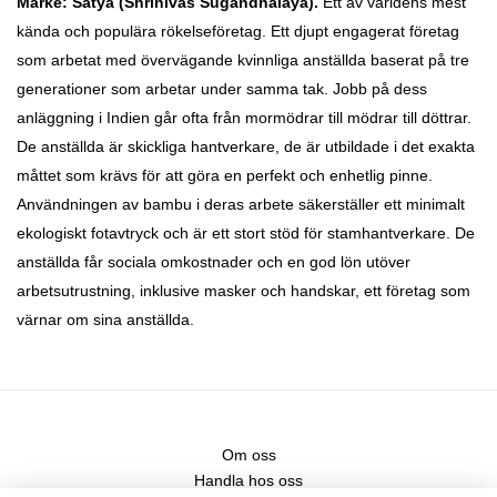
Märke: Satya
(Shrinivas Sugandhalaya).
Ett av världens mest
kända och populära rökelseföretag. Ett djupt engagerat företag
som
arbetat med övervägande kvinnliga anställda baserat på tre
generationer som arbetar under samma tak. Jobb på dess
anläggning i Indien går ofta från mormödrar till mödrar till döttrar.
De
anställda är skickliga hantverkare, de är utbildade i det exakta
måttet som krävs för att göra en perfekt och enhetlig pinne.
Användningen av bambu i deras arbete säkerställer ett minimalt
ekologiskt fotavtryck och är ett stort stöd för stamhantverkare. De
anställda får sociala omkostnader och en god lön utöver
arbetsutrustning, inklusive masker och handskar, ett företag som
värnar om sina anställda.
Om oss
Handla hos oss