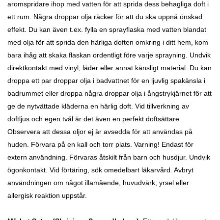
aromspridare ihop med vatten för att sprida dess behagliga doft i
ett rum. Några droppar olja räcker för att du ska uppnå önskad
effekt. Du kan även t.ex. fylla en sprayflaska med vatten blandat
med olja för att sprida den härliga doften omkring i ditt hem, kom
bara ihåg att skaka flaskan ordentligt före varje sprayning. Undvik
direktkontakt med vinyl, läder eller annat känsligt material. Du kan
droppa ett par droppar olja i badvattnet för en ljuvlig spakänsla i
badrummet eller droppa några droppar olja i ångstrykjärnet för att
ge de nytvättade kläderna en härlig doft. Vid tillverkning av
doftljus och egen tvål är det även en perfekt doftsättare.
Observera att dessa oljor ej är avsedda för att användas på
huden. Förvara på en kall och torr plats. Varning! Endast för
extern användning. Förvaras åtskilt från barn och husdjur. Undvik
ögonkontakt. Vid förtäring, sök omedelbart läkarvård. Avbryt
användningen om något illamående, huvudvärk, yrsel eller
allergisk reaktion uppstår.