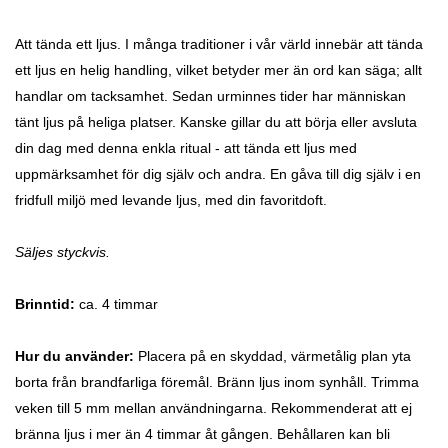
Att tända ett ljus. I många traditioner i vår värld innebär att tända
ett ljus en helig handling, vilket betyder mer än ord kan säga; allt
handlar om tacksamhet. Sedan urminnes tider har människan
tänt ljus på heliga platser. Kanske gillar du att börja eller avsluta
din dag med denna enkla ritual - att tända ett ljus med
uppmärksamhet för dig själv och andra.
En gåva till dig själv i en
fridfull miljö med levande ljus, med din favoritdoft.
Säljes styckvis.
Brinntid:
ca. 4 timmar
Hur du använder:
Placera på en skyddad, värmetålig plan yta
borta från brandfarliga föremål. Bränn ljus inom synhåll. Trimma
veken till 5 mm mellan användningarna. Rekommenderat att ej
bränna ljus i mer än 4 timmar åt gången. Behållaren kan bli