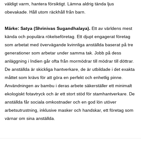
väldigt varm, hantera försiktigt.
Lämna aldrig tända ljus
obevakade. Håll utom räckhåll från barn.
Märke: Satya
(Shrinivas Sugandhalaya).
Ett av världens mest
kända och populära rökelseföretag. Ett djupt engagerat företag
som
arbetat med övervägande kvinnliga anställda baserat på tre
generationer som arbetar under samma tak. Jobb på dess
anläggning i Indien går ofta från mormödrar till mödrar till döttrar.
De
anställda är skickliga hantverkare, de är utbildade i det exakta
måttet som krävs för att göra en perfekt och enhetlig pinne.
Användningen av bambu i deras arbete säkerställer ett minimalt
ekologiskt fotavtryck och är ett stort stöd för stamhantverkare. De
anställda får sociala omkostnader och en god lön utöver
arbetsutrustning, inklusive masker och handskar, ett företag som
värnar om sina anställda.