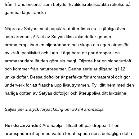
från "franc encens" som betyder kvalitetsrökelse/äkta rökelse på
gammaldags franska.
Några av Satyas mest populära dofter finns nu tillgänliga även
som aromaolja! Njut av Satyas klassiska dofter genom
aromaterapi ihop en oljebrännare och skapa din egen atmosfär
av kraft, positivitet och lugn.
Lägg bara ett par droppar i en
aromaspridare låt den göra sin magi.
Oljorna har en signaturdoft
och kommer från naturresurser. Denna serie är tillgänglig i 12
unika dofter. Dessa doftoljor är perfekta för aromaterapi och gör
underverk för att fräscha upp livsutrymmen. Fyll ditt hem med den
härliga doften av Satyas doftoljor och återuppliva ditt luktsinne!
Säljes per 1 styck förpackning om 30 ml aromaolja.
Hur du använder:
Aromaolja. Tillsätt ett par droppar till en
aromspridare ihop med vatten för att sprida dess behagliga doft i