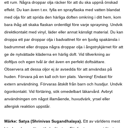
ett rum. Några droppar olja räcker för att du ska uppnå önskad
effekt. Du kan även t.ex. fylla en sprayflaska med vatten blandat
med olja för att sprida den härliga doften omkring i ditt hem, kom
bara ihåg att skaka flaskan ordentligt före varje sprayning. Undvik
direktkontakt med vinyl, läder eller annat känsligt material. Du kan
droppa ett par droppar olja i badvattnet för en ljuvlig spakänsla i
badrummet eller droppa några droppar olja i ångstrykjärnet för att
ge de nytvättade kläderna en härlig doft. Vid tillverkning av
doftljus och egen tvål är det även en perfekt doftsättare.
Observera att dessa oljor ej är avsedda för att användas på
huden. Förvara på en kall och torr plats. Varning! Endast för
extern användning. Förvaras åtskilt från barn och husdjur. Undvik
ögonkontakt. Vid förtäring, sök omedelbart läkarvård. Avbryt
användningen om något illamående, huvudvärk, yrsel eller
allergisk reaktion uppstår.
Märke: Satya
(Shrinivas Sugandhalaya).
Ett av världens mest