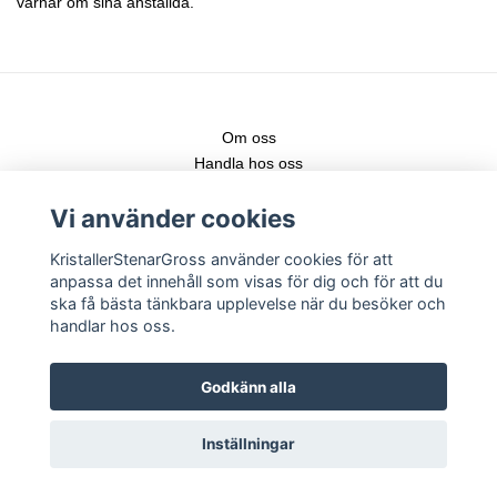
värnar om sina anställda.
Om oss
Handla hos oss
Kontakt
Vi använder cookies
Fraktstege
Leveranser & nya produkter
KristallerStenarGross använder cookies för att
Köpvillkor
anpassa det innehåll som visas för dig och för att du
Registrera konto
ska få bästa tänkbara upplevelse när du besöker och
Logga in
handlar hos oss.
Följ gärna vår Instagram för senaste nytt!
Godkänn alla
Inställningar
Copyright KristallerStenarGross 2026 -
Powered by Quickbutik