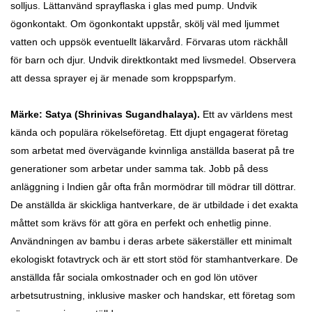
solljus.
Lättanvänd sprayflaska i glas med pump.
Undvik
ögonkontakt. Om ögonkontakt uppstår, skölj väl med ljummet
vatten och uppsök eventuellt läkarvård. Förvaras utom räckhåll
för barn och djur. Undvik direktkontakt med livsmedel.
Observera
att dessa sprayer ej är menade som kroppsparfym.
Märke: Satya
(Shrinivas Sugandhalaya).
Ett av världens mest
kända och populära rökelseföretag. Ett djupt engagerat företag
som
arbetat med övervägande kvinnliga anställda baserat på tre
generationer som arbetar under samma tak. Jobb på dess
anläggning i Indien går ofta från mormödrar till mödrar till döttrar.
De
anställda är skickliga hantverkare, de är utbildade i det exakta
måttet som krävs för att göra en perfekt och enhetlig pinne.
Användningen av bambu i deras arbete säkerställer ett minimalt
ekologiskt fotavtryck och är ett stort stöd för stamhantverkare. De
anställda får sociala omkostnader och en god lön utöver
arbetsutrustning, inklusive masker och handskar, ett företag som