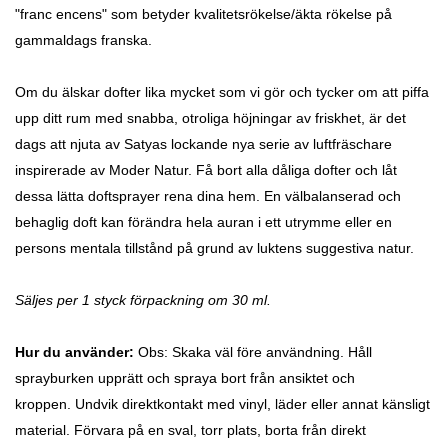
"franc encens" som betyder kvalitetsrökelse/äkta rökelse på
gammaldags franska.
Om du älskar dofter lika mycket som vi gör och tycker om att piffa
upp ditt rum med snabba, otroliga höjningar av friskhet, är det
dags att njuta av Satyas lockande nya serie av luftfräschare
inspirerade av Moder Natur. Få bort alla dåliga dofter och låt
dessa lätta doftsprayer rena dina hem. En välbalanserad och
behaglig doft kan förändra hela auran i ett utrymme eller en
persons mentala tillstånd på grund av luktens suggestiva natur.
Säljes per 1 styck förpackning om 30 ml.
Hur du använder:
Obs: Skaka väl före användning. Håll
sprayburken upprätt och spraya bort från ansiktet och
kroppen.
Undvik direktkontakt med vinyl, läder eller annat känsligt
material.
Förvara på en sval, torr plats, borta från direkt