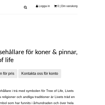
Logga in
0
| Din varukorg
sehållare för koner & pinnar,
f life
n för pris
Kontakta oss för konto
ehållare i trä med symbolen för Tree of Life,
Livets
ka religioner och andliga traditioner är Livets träd en
symbol som har funnits i århundraden och över hela