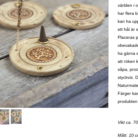
världen i o
har flera 
kan ha upp
ett hål är
Placeras p
obevakade.
ha gärna e
att röken k
såpa, prod
styckvis. 
Naturmater
Färger kan
produkten
Vikt ca. 7
Mått: 10 