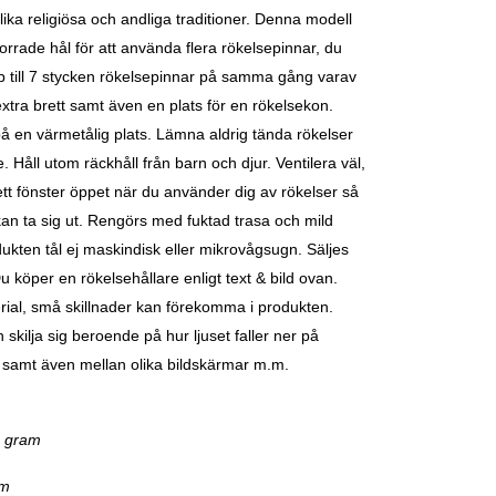
lika religiösa och andliga traditioner.
Denna modell
borrade hål för att använda flera rökelsepinnar, du
 till 7 stycken rökelsepinnar på samma gång varav
 extra brett samt även en plats för en rökelsekon.
å en värmetålig plats. Lämna aldrig tända rökelser
 Håll utom räckhåll från barn och djur. Ventilera väl,
tt fönster öppet när du använder dig av rökelser så
an ta sig ut.
Rengörs med fuktad trasa och mild
ukten tål ej maskindisk eller mikrovågsugn.
Säljes
Du köper en rökelsehållare enligt text & bild ovan.
ial, små skillnader kan förekomma i produkten.
 skilja sig beroende på hur ljuset faller ner på
 samt även mellan olika bildskärmar m.m.
0 gram
cm