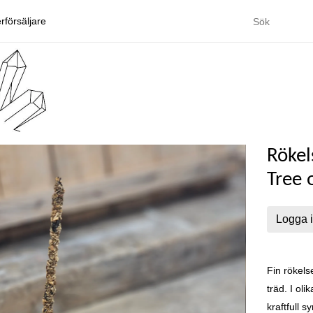
rförsäljare
Rökel
Tree o
Logga i
Fin rökels
träd. I oli
kraftfull 