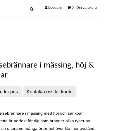
Logga in
0
| Din varukorg
sebrännare i mässing, höj &
ar
n för pris
Kontakta oss för konto
kelsebrännare i mässing med höj och sänkbar
Detta är perfekt för dig som bränner olika typer av
sin eftersom m
ånga örter behöver lite mer avstånd