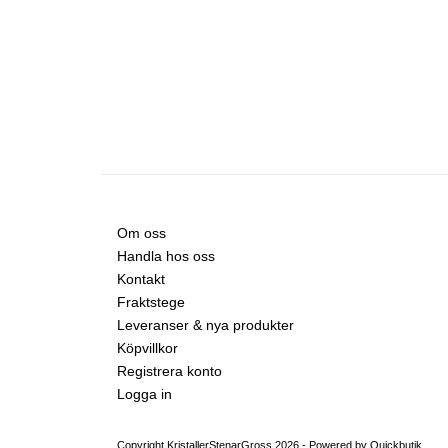
Om oss
Handla hos oss
Kontakt
Fraktstege
Leveranser & nya produkter
Köpvillkor
Registrera konto
Logga in
Copyright KristallerStenarGross 2026 -
Powered by Quickbutik