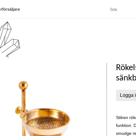
rförsäljare
Rökel
sänkb
Logga i
Stilren rö
funktion. 
smudge re