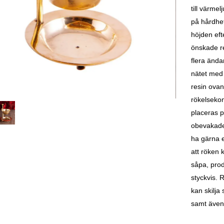
till värme
på hårdhe
höjden eft
önskade re
flera ända
nätet med 
resin ovanp
rökelseko
p
laceras p
obevakade.
ha gärna e
att röken k
såpa, prod
styckvis. R
kan skilja
samt även 