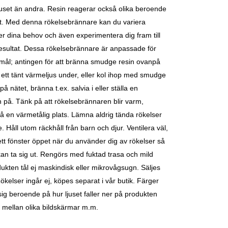
ljuset än andra. Resin reagerar också olika beroende
t. Med denna rökelsebrännare kan du variera
er dina behov och även experimentera dig fram till
sultat.
Dessa rökelsebrännare är anpassade för
mål; antingen för att bränna smudge resin ovanpå
ett tänt värmeljus under, eller kol ihop med smudge
å nätet, bränna t.ex. salvia i eller ställa en
n på.
Tänk på att rökelsebrännaren blir varm,
å en värmetålig plats. Lämna aldrig tända rökelser
 Håll utom räckhåll från barn och djur. Ventilera väl,
tt fönster öppet när du använder dig av rökelser så
an ta sig ut.
Rengörs med fuktad trasa och mild
ukten tål ej maskindisk eller mikrovågsugn.
Säljes
ökelser ingår ej, köpes separat i vår butik.
Färger
 sig beroende på hur ljuset faller ner på produkten
mellan olika bildskärmar m.m.