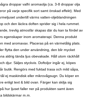
 några droppar valfri aromaolja (ca. 3-8 droppar olja
eror på varje specifik sort samt önskad effekt). Med
ärmeljuset undertill värms vatten-oljeblandningen
p och den läckra doften sprider sig i hela rummet.
ande, trevlig atmosfär skapas där du kan ta fördel av
ters egenskaper inom aromaterapi.
Denna produkt
ven med aromavax.
Placeras på en värmetålig plats.
ller flytta den under användning, den blir mycket
a aldrig tända ljus obevakade. Håll utom räckhåll
och djur.
Säljes styckvis. Doftoljor ingår ej, köpes
år butik.
Rengörs med fuktad trasa och mild såpa,
tål ej maskindisk eller mikrovågsugn.
Du köper en
e enligt text & bild ovan. Färger kan skilja sig
å hur ljuset faller ner på produkten samt även
ka bildskärmar m.m.