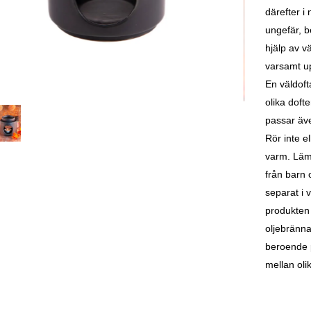
därefter i
ungefär, b
hjälp av v
varsamt up
En väldoft
olika dof
passar ä
Rör inte e
varm. Lämn
från barn 
separat i v
produkten 
oljebrännar
beroende p
mellan oli