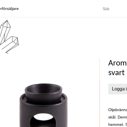
rförsäljare
Aroma
svart
Logga i
Oljebränna
skål.
Denna
hemmet. Sk