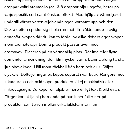
droppar valfri aromaolja (ca. 3-8 droppar olja ungefär, beror på
varje specifik sort samt önskad effekt). Med hjälp av värmeljuset
undertill värms vatten-oljeblandningen varsamt upp och den
läckra doften sprider sig i hela rummet. En väldoftande, trevlig
atmosfär skapas där du kan ta fördel av olika dofters egenskaper
inom aromaterapi.
Denna produkt passar även med
aromavax.
Placeras på en värmetålig plats. Rör inte eller flytta
den under användning, den blir mycket varm. Lämna aldrig tända
ljus obevakade. Håll utom räckhåll från barn och djur.
Säljes
styckvis. Doftoljor ingår ej, köpes separat i vår butik.
Rengörs med
fuktad trasa och mild såpa, produkten tål ej maskindisk eller
mikrovågsugn.
Du köper en oljebrännare enligt text & bild ovan.
Färger kan skilja sig beroende på hur ljuset faller ner på
produkten samt även mellan olika bildskärmar m.m.
Vikt: ca 100-150 gram