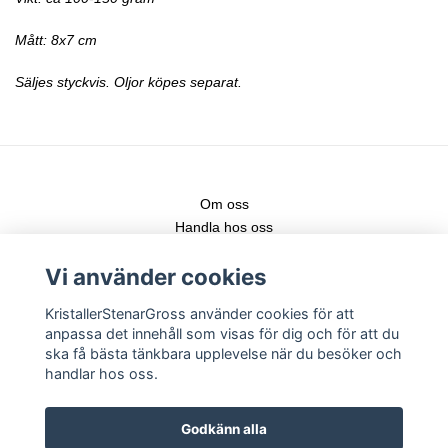
Mått: 8x7 cm
Säljes styckvis. Oljor köpes separat.
Om oss
Handla hos oss
Kontakt
Vi använder cookies
Fraktstege
Leveranser & nya produkter
KristallerStenarGross använder cookies för att
Köpvillkor
anpassa det innehåll som visas för dig och för att du
Registrera konto
ska få bästa tänkbara upplevelse när du besöker och
Logga in
handlar hos oss.
Följ gärna vår Instagram för senaste nytt!
Godkänn alla