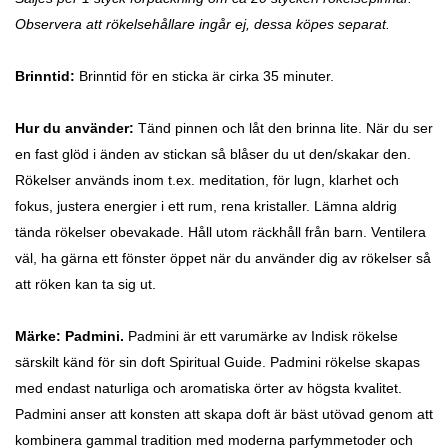
Observera att rökelsehållare ingår ej, dessa köpes separat.
Brinntid:
Brinntid för en sticka är cirka 35 minuter.
Hur du använder:
Tänd pinnen och låt den brinna lite. När du ser
en fast glöd i änden av stickan så blåser du ut den/skakar den.
Rökelser används inom t.ex. meditation, för lugn, klarhet och
fokus, justera energier i ett rum, rena kristaller. Lämna aldrig
tända rökelser obevakade. Håll utom räckhåll från barn. Ventilera
väl, ha gärna ett fönster öppet när du använder dig av rökelser så
att röken kan ta sig ut.
Märke: Padmini.
Padmini är ett varumärke av Indisk rökelse
särskilt känd för sin doft Spiritual Guide.
Padmini rökelse skapas
med endast naturliga och aromatiska örter av högsta kvalitet.
Padmini anser att konsten att skapa doft är bäst utövad genom att
kombinera gammal tradition med moderna parfymmetoder och