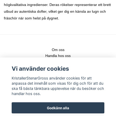
högkvalitativa ingredienser. Deras rökelser representerar ett brett
utbud av autentiska dofter, vilket ger dig en känsla av lugn och
fräschör när som helst på dygnet.
Om oss
Handla hos oss
Kontakt
Vi använder cookies
Fraktstege
Leveranser & nya produkter
KristallerStenarGross använder cookies för att
Köpvillkor
anpassa det innehåll som visas för dig och för att du
Registrera konto
ska få bästa tänkbara upplevelse när du besöker och
Logga in
handlar hos oss.
Följ gärna vår Instagram för senaste nytt!
Godkänn alla