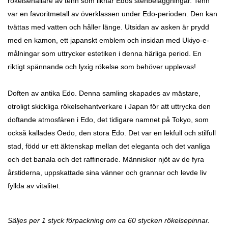
rökelsehållare av tenn som liknar Edos stenbeläggningar. Tenn
var en favoritmetall av överklassen under Edo-perioden. Den kan
tvättas med vatten och håller länge. Utsidan av asken är prydd
med en kamon, ett japanskt emblem och insidan med Ukiyo-e-
målningar som uttrycker estetiken i denna härliga period. En
riktigt spännande och lyxig rökelse som behöver upplevas!
Doften av antika Edo.
Denna samling skapades av mästare,
otroligt skickliga rökelsehantverkare i Japan för att uttrycka den
doftande atmosfären i Edo, det tidigare namnet på Tokyo, som
också kallades Oedo, den stora Edo. Det var en lekfull och stilfull
stad, född ur ett äktenskap mellan det eleganta och det vanliga
och det banala och det raffinerade. Människor njöt av de fyra
årstiderna, uppskattade sina vänner och grannar och levde liv
fyllda av vitalitet.
Säljes per 1 styck förpackning om ca 60 stycken rökelsepinnar.