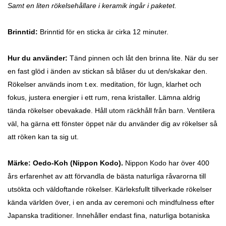
Samt en liten rökelsehållare i keramik ingår i paketet.
Brinntid:
Brinntid för en sticka är cirka 12 minuter.
Hur du använder:
Tänd pinnen och låt den brinna lite. När du ser
en fast glöd i änden av stickan så blåser du ut den/skakar den.
Rökelser används inom t.ex. meditation, för lugn, klarhet och
fokus, justera energier i ett rum, rena kristaller. Lämna aldrig
tända rökelser obevakade. Håll utom räckhåll från barn. Ventilera
väl, ha gärna ett fönster öppet när du använder dig av rökelser så
att röken kan ta sig ut.
Märke: Oedo-Koh (Nippon Kodo).
Nippon Kodo har över 400
års erfarenhet av att förvandla de bästa naturliga råvarorna till
utsökta och väldoftande rökelser. Kärleksfullt tillverkade rökelser
kända världen över, i en anda av ceremoni och mindfulness efter
Japanska traditioner. Innehåller endast fina, naturliga botaniska