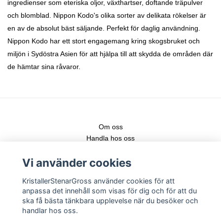
ingredienser som eteriska oljor, växthartser, doftande träpulver
och blomblad. Nippon Kodo's olika sorter av delikata rökelser är
en av de absolut bäst säljande. Perfekt för daglig användning.
Nippon Kodo har ett stort engagemang kring skogsbruket och
miljön i Sydöstra Asien för att hjälpa till att skydda de områden där
de hämtar sina råvaror.
Om oss
Handla hos oss
Kontakt
Vi använder cookies
Fraktstege
Leveranser & nya produkter
KristallerStenarGross använder cookies för att
Köpvillkor
anpassa det innehåll som visas för dig och för att du
Registrera konto
ska få bästa tänkbara upplevelse när du besöker och
Logga in
handlar hos oss.