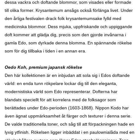
dessa vackra och doftande blommor, som visades eller formade
till olika former. Krysantemum ansågs också förlänga livet. Under
den årliga festivalen drack folk krysantemumsake fylld med
medicinska blommor. Dess mjuka, uppfriskande och uppiggande
doft kommer att glädja dig, precis som den gjorde invånarna i
gamla Edo, som dyrkade denna blomma.
En spännande rökelse
som för dig tillbaka i tiden i en annan era.
Oedo Koh, premium japansk rökelse
Den här kollektionen är en inbjudan att sola sig i Edos doftande
värld: en enda tunn rökpelare lockar dig till den eleganta,
modernistiska värld som Edo representerar. Dofterna har
blandats speciellt för att korrelera med de folksagor som
berättades under Edo-perioden (1603-1868). Nippon Kodo har
även ägnat uppmärksamhet åt färger och texturer i denna serie.
De valde traditionella toner, och såg till att förpackningen hade en
lyxig ytfinish. Rökelsen ligger inbäddat i en paulownialåda med en