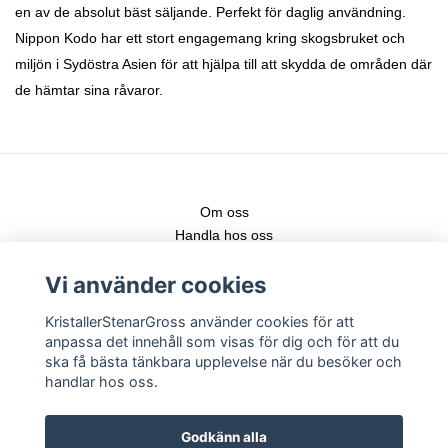
en av de absolut bäst säljande. Perfekt för daglig användning.
Nippon Kodo har ett stort engagemang kring skogsbruket och
miljön i Sydöstra Asien för att hjälpa till att skydda de områden där
de hämtar sina råvaror.
Om oss
Handla hos oss
Kontakt
Vi använder cookies
Fraktstege
Leveranser & nya produkter
KristallerStenarGross använder cookies för att
Köpvillkor
anpassa det innehåll som visas för dig och för att du
Registrera konto
ska få bästa tänkbara upplevelse när du besöker och
Logga in
handlar hos oss.
Följ gärna vår Instagram för senaste nytt!
Godkänn alla