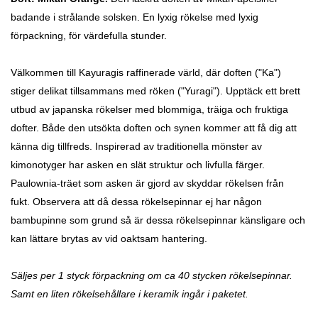
badande i strålande solsken.
En lyxig rökelse med lyxig
förpackning, för värdefulla stunder.
Välkommen till Kayuragis raffinerade värld, där doften ("Ka")
stiger delikat tillsammans med röken ("Yuragi"). Upptäck ett brett
utbud av japanska rökelser med blommiga, träiga och fruktiga
dofter. Både den utsökta doften och synen kommer att få dig att
känna dig tillfreds. Inspirerad av traditionella mönster av
kimonotyger har asken en slät struktur och livfulla färger.
Paulownia-träet som asken är gjord av skyddar rökelsen från
fukt.
Observera att då dessa rökelsepinnar ej har någon
bambupinne som grund så är dessa rökelsepinnar känsligare och
kan lättare brytas av vid oaktsam hantering.
Säljes per 1 styck förpackning om ca 40 stycken rökelsepinnar.
Samt en liten rökelsehållare i keramik ingår i paketet.