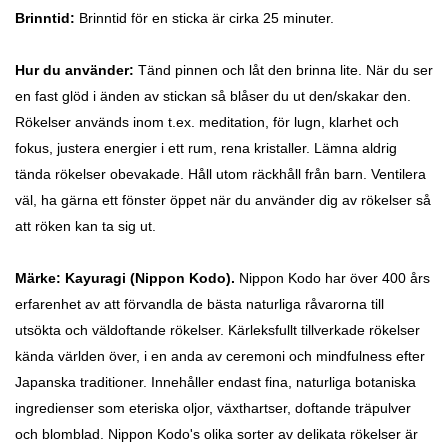
Brinntid:
Brinntid för en sticka är cirka 25 minuter.
Hur du använder:
Tänd pinnen och låt den brinna lite. När du ser
en fast glöd i änden av stickan så blåser du ut den/skakar den.
Rökelser används inom t.ex. meditation, för lugn, klarhet och
fokus, justera energier i ett rum, rena kristaller. Lämna aldrig
tända rökelser obevakade. Håll utom räckhåll från barn. Ventilera
väl, ha gärna ett fönster öppet när du använder dig av rökelser så
att röken kan ta sig ut.
Märke: Kayuragi (Nippon Kodo).
Nippon Kodo har över 400 års
erfarenhet av att förvandla de bästa naturliga råvarorna till
utsökta och väldoftande rökelser. Kärleksfullt tillverkade rökelser
kända världen över, i en anda av ceremoni och mindfulness efter
Japanska traditioner. Innehåller endast fina, naturliga botaniska
ingredienser som eteriska oljor, växthartser, doftande träpulver
och blomblad. Nippon Kodo's olika sorter av delikata rökelser är