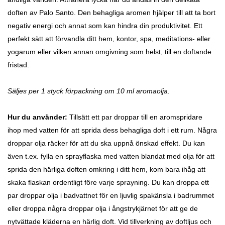
doften av Palo Santo. Den behagliga aromen hjälper till att ta bort
negativ energi och annat som kan hindra din produktivitet.
Ett
perfekt sätt att förvandla ditt hem, kontor, spa, meditations- eller
yogarum eller vilken annan omgivning som helst, till en doftande
fristad.
Säljes per 1 styck förpackning om 10 ml aromaolja.
Hur du använder:
Tillsätt ett par droppar till en aromspridare
ihop med vatten för att sprida dess behagliga doft i ett rum. Några
droppar olja räcker för att du ska uppnå önskad effekt. Du kan
även t.ex. fylla en sprayflaska med vatten blandat med olja för att
sprida den härliga doften omkring i ditt hem, kom bara ihåg att
skaka flaskan ordentligt före varje sprayning. Du kan droppa ett
par droppar olja i badvattnet för en ljuvlig spakänsla i badrummet
eller droppa några droppar olja i ångstrykjärnet för att ge de
nytvättade kläderna en härlig doft. Vid tillverkning av doftljus och