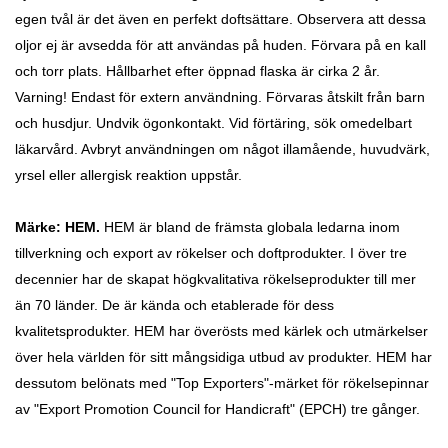
egen tvål är det även en perfekt doftsättare. Observera att dessa
oljor ej är avsedda för att användas på huden.
Förvara på en kall
och torr plats. Hållbarhet efter öppnad flaska är cirka 2 år.
Varning! Endast för extern användning. Förvaras åtskilt från barn
och husdjur. Undvik ögonkontakt. Vid förtäring, sök omedelbart
läkarvård. Avbryt användningen om något illamående, huvudvärk,
yrsel eller allergisk reaktion uppstår.
Märke: HEM.
HEM är bland de främsta globala ledarna inom
tillverkning och export av rökelser och doftprodukter. I över tre
decennier har de skapat högkvalitativa rökelseprodukter till mer
än 70 länder. De är kända och etablerade för dess
kvalitetsprodukter. HEM har överösts med kärlek och utmärkelser
över hela världen för sitt mångsidiga utbud av produkter. HEM har
dessutom belönats med "Top Exporters"-märket för rökelsepinnar
av "Export Promotion Council for Handicraft" (EPCH) tre gånger.