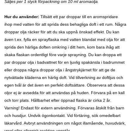
Säljes per 1 styck förpackning om 10 ml aromaolja.
Hur du använder:
Tillsätt ett par droppar till en aromspridare
ihop med vatten för att sprida dess behagliga doft i ett rum. Några
droppar olja räcker för att du ska uppnå önskad effekt. Du kan
även t.ex. fylla en sprayflaska med vatten blandat med olja för att
sprida den härliga doften omkring i ditt hem, kom bara ihåg att
skaka flaskan ordentligt före varje sprayning. Du kan droppa ett
par droppar olja i badvattnet för en ljuvlig spakänsla i badrummet
eller droppa några droppar olja i ångstrykjärnet för att ge de
nytvättade kläderna en härlig doft. Vid tillverkning av doftljus och
egen tvål är det även en perfekt doftsättare. Observera att dessa
oljor ej är avsedda för att användas på huden.
Förvara på en kall
och torr plats. Hållbarhet efter öppnad flaska är cirka 2 år.
Varning! Endast för extern användning. Förvaras åtskilt från barn
och husdjur. Undvik ögonkontakt. Vid förtäring, sök omedelbart
läkarvård. Avbryt användningen om något illamående, huvudvärk,
yrsel eller allergisk reaktion uppstår.