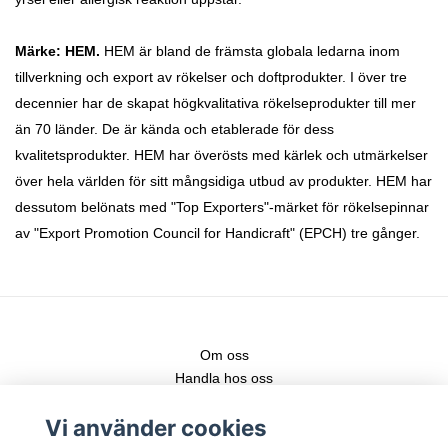
Märke: HEM.
HEM är bland de främsta globala ledarna inom
tillverkning och export av rökelser och doftprodukter. I över tre
decennier har de skapat högkvalitativa rökelseprodukter till mer
än 70 länder. De är kända och etablerade för dess
kvalitetsprodukter. HEM har överösts med kärlek och utmärkelser
över hela världen för sitt mångsidiga utbud av produkter. HEM har
dessutom belönats med "Top Exporters"-märket för rökelsepinnar
av "Export Promotion Council for Handicraft" (EPCH) tre gånger.
Om oss
Handla hos oss
Kontakt
Vi använder cookies
Fraktstege
Leveranser & nya produkter