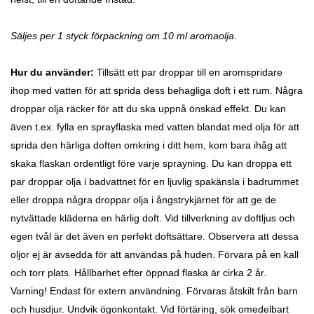
Säljes per 1 styck förpackning om 10 ml aromaolja.
Hur du använder:
Tillsätt ett par droppar till en aromspridare
ihop med vatten för att sprida dess behagliga doft i ett rum. Några
droppar olja räcker för att du ska uppnå önskad effekt. Du kan
även t.ex. fylla en sprayflaska med vatten blandat med olja för att
sprida den härliga doften omkring i ditt hem, kom bara ihåg att
skaka flaskan ordentligt före varje sprayning. Du kan droppa ett
par droppar olja i badvattnet för en ljuvlig spakänsla i badrummet
eller droppa några droppar olja i ångstrykjärnet för att ge de
nytvättade kläderna en härlig doft. Vid tillverkning av doftljus och
egen tvål är det även en perfekt doftsättare. Observera att dessa
oljor ej är avsedda för att användas på huden.
Förvara på en kall
och torr plats. Hållbarhet efter öppnad flaska är cirka 2 år.
Varning! Endast för extern användning. Förvaras åtskilt från barn
och husdjur. Undvik ögonkontakt. Vid förtäring, sök omedelbart