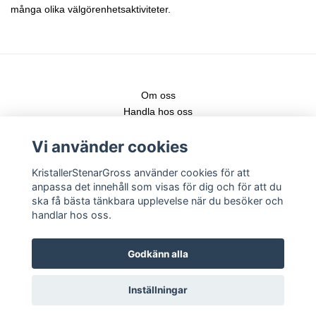
många olika välgörenhetsaktiviteter.
Om oss
Handla hos oss
Kontakt
Vi använder cookies
Fraktstege
Leveranser & nya produkter
KristallerStenarGross använder cookies för att
Köpvillkor
anpassa det innehåll som visas för dig och för att du
Registrera konto
ska få bästa tänkbara upplevelse när du besöker och
Logga in
handlar hos oss.
Följ gärna vår Instagram för senaste nytt!
Godkänn alla
Inställningar
Copyright KristallerStenarGross 2026 -
Powered by Quickbutik