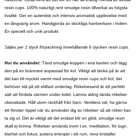
resin cups.
100% naturligt rent smudge resin tillverkat av högsta
kvalité. Ger en autentisk och intensiv aromatisk upplevelse med
en långvarig arom. Handgjorda av skickliga hantverkare i Indien.
En speciell och unik produkt.
Säljes per 1 styck förpackning innehållande 6 stycken resin cups.
Hur du använder:
Tänd smudge-koppen i ena kanten och lägg
den på en brännare anpassad för kol. Viktigt att tänka på är att
det kan bli mycket varmt med smudge resin cups och kol, det
behöver stå på ett eldfast underlag. Rökelsesand är ett perfekt
sätt att fördela värmen under kolet.
Lämna aldrig tända rökelser
obevakade. Håll utom räckhåll från barn. Ventilera väl, ha gärna
ett fönster öppet när du använder dig av rökelser så att röken kan
ta sig ut. D
et är viktigt att det endast blir en glöd, smudge resin
skall ej brinna. Rökelser används inom t.ex. meditation, för lugn,
klarhet och fokus, justera energier i ett rum, rena kristaller.