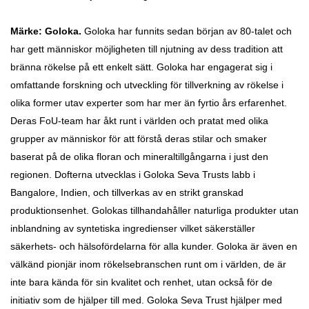
Märke: Goloka.
Goloka har funnits sedan början av 80-talet och
har gett människor möjligheten till njutning av dess tradition att
bränna rökelse på ett enkelt sätt. Goloka har engagerat sig i
omfattande forskning och utveckling för tillverkning av rökelse i
olika former utav experter som har mer än fyrtio års erfarenhet.
Deras FoU-team har åkt runt i världen och pratat med olika
grupper av människor för att förstå deras stilar och smaker
baserat på de olika floran och mineraltillgångarna i just den
regionen. Dofterna utvecklas i Goloka Seva Trusts labb i
Bangalore, Indien, och tillverkas av en strikt granskad
produktionsenhet. Golokas tillhandahåller naturliga produkter utan
inblandning av syntetiska ingredienser vilket säkerställer
säkerhets- och hälsofördelarna för alla kunder. Goloka är även en
välkänd pionjär inom rökelsebranschen runt om i världen, de är
inte bara kända för sin kvalitet och renhet, utan också för de
initiativ som de hjälper till med. Goloka Seva Trust hjälper med