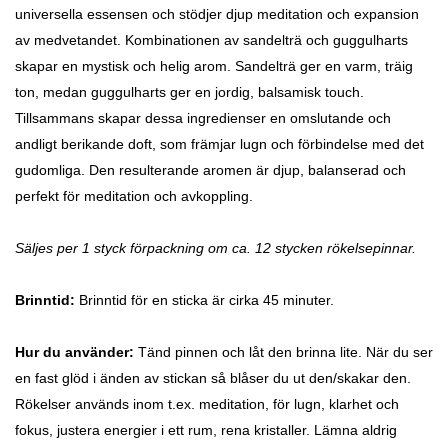
universella essensen och stödjer djup meditation och expansion
av medvetandet. Kombinationen av sandelträ och guggulharts
skapar en mystisk och helig arom. Sandelträ ger en varm, träig
ton, medan guggulharts ger en jordig, balsamisk touch.
Tillsammans skapar dessa ingredienser en omslutande och
andligt berikande doft, som främjar lugn och förbindelse med det
gudomliga. Den resulterande aromen är djup, balanserad och
perfekt för meditation och avkoppling.
Säljes per 1 styck förpackning om ca. 12 stycken rökelsepinnar.
Brinntid:
Brinntid för en sticka är cirka 45 minuter.
Hur du använder:
Tänd pinnen och låt den brinna lite. När du ser
en fast glöd i änden av stickan så blåser du ut den/skakar den.
Rökelser används inom t.ex. meditation, för lugn, klarhet och
fokus, justera energier i ett rum, rena kristaller. Lämna aldrig