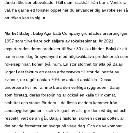
tända rökelser obevakade. Håll utom räckhåll från barn. Ventilera
väl, ha gärna ett fönster öppet när du använder dig av rökelser så
att röken kan ta sig ut.
Märke: Balaji.
Balaji Agarbatti Company grundades ursprungligen
1957 som tillverkare och säljare av rökelsepinnar. År 2021
exporterades deras produkter till över 30 olika länder. Balaji är ett
namn som idag är synonymt med högkvalitativa produkter så som
rökelsepinnar, koner, tvål m.m. En stor stolthet för alla på Balaji
ligger i det faktum att deras arbetsstyrka till stor del består av
kvinnor, de utgör nästan 70% av antalet anställda. Dessa
underbara kvinnor är inte bara den verkliga ryggraden i Balaji
som företag, deras försörjning är också en källa till inkomst,
stabilitet och status för dem – de flesta av dem kommer från
landsbygdsregioner – och viktigast av allt, ger dem värdighet och
respekt, vart de än går. Balajis historia, skriven i deras dofter, är
det arv de fortsätter att bygga på varje dag. Och de välkomnar