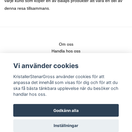
varje kund som köper en av Balajis produkter att vara en del av
denna resa tillsammans.
Om oss
Handla hos oss
Kontakt
Vi använder cookies
Fraktstege
Leveranser & nya produkter
KristallerStenarGross använder cookies för att
Köpvillkor
anpassa det innehåll som visas för dig och för att du
Registrera konto
ska få bästa tänkbara upplevelse när du besöker och
Logga in
handlar hos oss.
Följ gärna vår Instagram för senaste nytt!
Godkänn alla
Inställningar
Copyright KristallerStenarGross 2026 -
Powered by Quickbutik