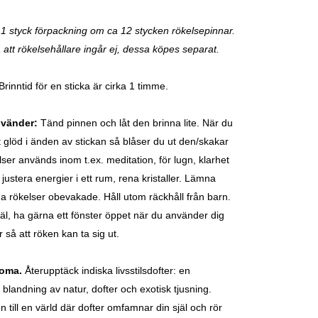
 1 styck förpackning om ca 12 stycken rökelsepinnar.
att rökelsehållare ingår ej, dessa köpes separat.
Brinntid för en sticka är cirka 1 timme.
nvänder:
Tänd pinnen och låt den brinna lite. När du
t glöd i änden av stickan så blåser du ut den/skakar
ser används inom t.ex. meditation, för lugn, klarhet
 justera energier i ett rum, rena kristaller. Lämna
da rökelser obevakade. Håll utom räckhåll från barn.
väl, ha gärna ett fönster öppet när du använder dig
 så att röken kan ta sig ut.
roma.
Återupptäck indiska livsstilsdofter: en
blandning av natur, dofter och exotisk tjusning.
till en värld där dofter omfamnar din själ och rör