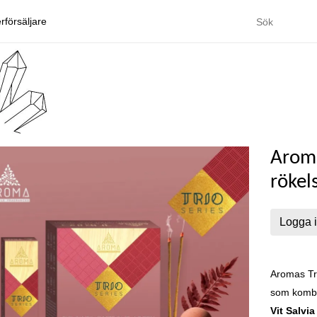
rförsäljare
Aroma
rökel
Logga i
Aromas Tr
som kombin
Vit Salvia