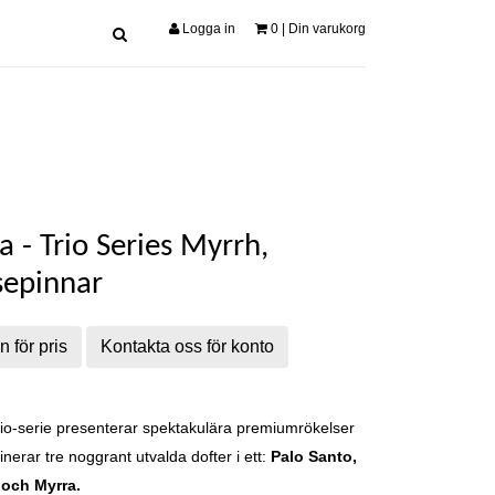
Logga in
0
| Din varukorg
 - Trio Series Myrrh,
sepinnar
n för pris
Kontakta oss för konto
io-serie presenterar spektakulära premiumrökelser
erar tre noggrant utvalda dofter i ett:
Palo Santo,
 och Myrra.