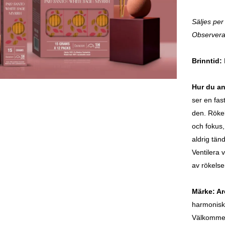
Säljes per
Observera 
Brinntid:
Hur du a
ser en fas
den. Rökel
och fokus,
aldrig tän
Ventilera 
av rökelser
Märke: A
harmonisk 
Välkommen 