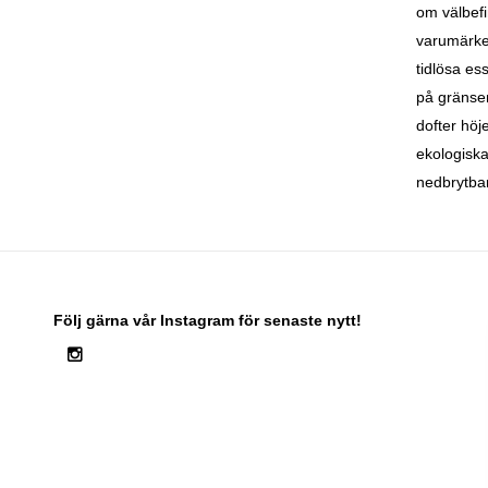
om välbefi
varumärke 
tidlösa es
på gränsen
dofter höj
ekologisk
nedbrytba
Följ gärna vår Instagram för senaste nytt!