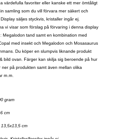
dina värdefulla favoriter eller kanske ett mer ömtåligt
din samling som du vill förvara mer säkert och
Display säljes styckvis, kristaller ingår ej.
a vi visar som förslag på förvaring i denna display
de: Megalodon tand samt en kombination med
 Copal med insekt och Megalodon och Mosasaurus
ammans. Du köper en slumpvis liknande produkt
t & bild ovan. Färger kan skilja sig beroende på hur
ler ner på produkten samt även mellan olika
ar m.m.
100 gram
16 cm
: 13,5x13,5 cm
kvis. Kristaller/fossiler ingår ej.