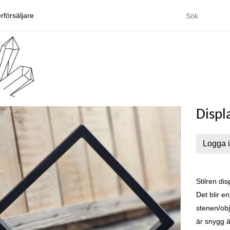
rförsäljare
Displa
Logga i
Stilren dis
Det blir e
stenen/obj
är snygg ä