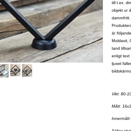
till t.ex. 
objekt ur 
dammfritt. 
Produktern
är följan
Moldavit,
tand tills
enligt tex
ljuset fal
bildskärm
Vikt: 80-
Mått: 16x
Innermått
Säljes styc