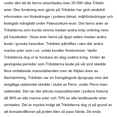
under den tid de fanns utvecklades över 20 000 olika Trilobit-
arter. Den forskning som gjorts på Trilobiter har givit värdefull
information om förändringar i jordens klimat, miljöförändringar och
biologisk mångfald under Paleozoikum-eran.
Det fanns arter av
Trilobiterna som kunde simma medan andra kröp omkring nere
på havsbotten. Vissa arter fanns på djupt vatten medan andra
levde i grunda havsvikar. Trilobiter påträffas i sten där andra
marina arter som t.ex. urtida koraller
förekommer. Varför
Trilobiterna dog ut är forskare än idag osäkra kring. Under de
geologiska perioder som Trilobiterna levde på vår jord skedde
flera omfattande massutdöenden men de följdes även av
återhämtning. Trilobiter var en framgångsrik djurgrupp men det
slutgiltiga utdöendet skedde i slutet av Perm, under Perm-trias-
utdöendet. Det var det största massutdöendet i jordens historia
då 96% av alla marina arter och 70% av alla landlevande arter
utrotades
. Det är mycket troligt att Trilobiterna dog ut på grund av
att levnadsvillkoren på jorden blev så pass hårda. De enda