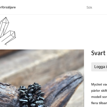
rförsäljare
Svart
Logga i
Mycket vac
pärlor ski
modell som
flera till