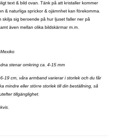
igt text & bild ovan. Tänk på att kristaller kommer
en & naturliga sprickor & ojämnhet kan förekomma.
 skilja sig beroende på hur ljuset faller ner på
 samt även mellan olika bildskärmar m.m.
 Mexiko
dna stenar omkring ca. 4-15 mm
16-19 cm, våra armband varierar i storlek och du får
 mindre eller större storlek till din beställning, så
utefter tillgänglighet.
kvis.