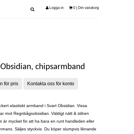
Logga in
0
| Din varukorg
 Obsidian, chipsarmband
n för pris
Kontakta oss för konto
kert elastiskt armband i Svart Obsidian. Vissa
ftar mot Regnbågsobsidian. Väldigt nätt & stilren
 är mycket fin att ha bara en runt handleden eller
sammans. Säljes styckvis. Du köper slumpvis liknande