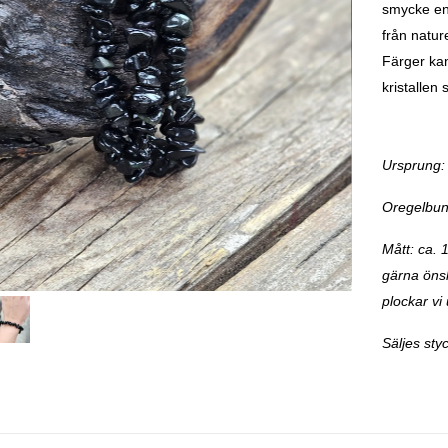
smycke enl
från natur
Färger kan
kristallen
Ursprung:
Oregelbun
Mått: ca. 
gärna önska
plockar vi 
Säljes styc