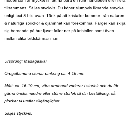
modell som är mycket fin att ha bara en runt handleden eller flera
tillsammans. Säljes styckvis. Du köper slumpvis liknande smycke
enligt text & bild ovan. Tänk på att kristaller kommer från naturen
& naturliga sprickor & ojämnhet kan förekomma. Färger kan skilja
sig beroende på hur ljuset faller ner på kristallen samt även
mellan olika bildskärmar m.m.
Ursprung: Madagaskar
Oregelbundna stenar omkring ca. 4-15 mm
Mått: ca. 16-19 cm, våra armband varierar i storlek och du får
gärna önska mindre eller större storlek till din beställning, så
plockar vi utefter tillgänglighet.
Säljes styckvis.