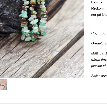
kommer frå
förekomma.
ner på kri
Ursprung: 
Oregelbun
Mått: ca. 
gärna önska
plockar vi 
Säljes styc