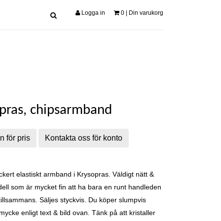
Logga in
0
| Din varukorg
pras, chipsarmband
n för pris
Kontakta oss för konto
kert elastiskt armband i Krysopras. Väldigt nätt &
dell som är mycket fin att ha bara en runt handleden
a tillsammans. Säljes styckvis. Du köper slumpvis
mycke enligt text & bild ovan. Tänk på att kristaller