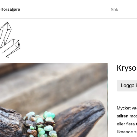
rförsäljare
Kryso
Logga i
Mycket vac
stilren mo
eller fler
liknande s