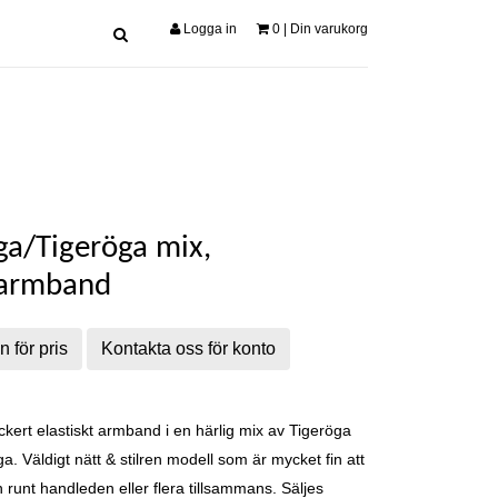
Logga in
0
| Din varukorg
ga/Tigeröga mix,
sarmband
n för pris
Kontakta oss för konto
kert elastiskt armband i en härlig mix av Tigeröga
a. Väldigt nätt & stilren modell som är mycket fin att
 runt handleden eller flera tillsammans. Säljes