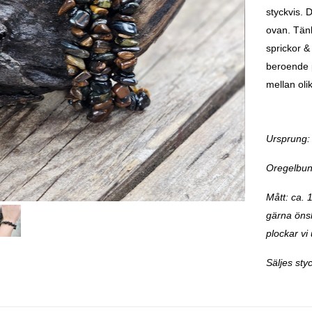
styckvis. 
ovan. Tänk
sprickor &
beroende p
mellan oli
Ursprung: 
Oregelbun
Mått: ca. 
gärna önska
plockar vi 
Säljes styc