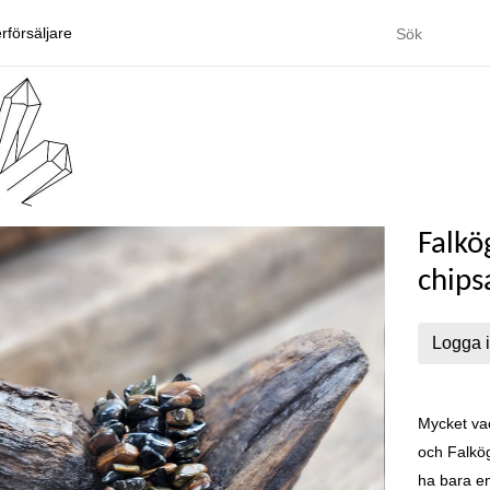
rförsäljare
Falkö
chip
Logga i
Mycket vac
och Falkög
ha bara en