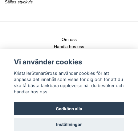
Säljes styckvis.
Om oss
Handla hos oss
Kontakt
Vi använder cookies
Fraktstege
Leveranser & nya produkter
KristallerStenarGross använder cookies för att
Köpvillkor
anpassa det innehåll som visas för dig och för att du
Registrera konto
ska få bästa tänkbara upplevelse när du besöker och
Logga in
handlar hos oss.
Följ gärna vår Instagram för senaste nytt!
Godkänn alla
Inställningar
Copyright KristallerStenarGross 2026 -
Powered by Quickbutik